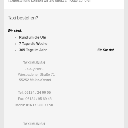
Taxibestellung können wir Sie direkt am Gate abholen!
Taxi bestellen?
Wir sind:
Rund um die Uhr
7 Tage die Woche
365 Tage im Jahr
für Sie da!
TAXI MUNISH
- Hauptsitz -
Wiesbadener Straße 71
55252 Mainz-Kastel
Tel:
06134
/
24 00 05
Fax: 06134 / 95 69 48
Mobil:
0163 / 3 80 33 50
TAXI MUNISH